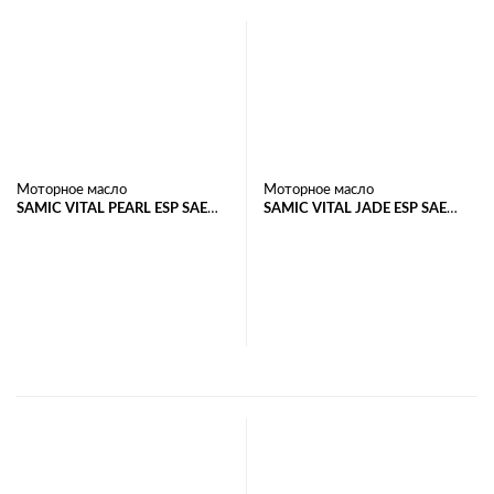
Моторное масло
Моторное масло
SAMIC VITAL PEARL ESP SAE
SAMIC VITAL JADE ESP SAE
5W-30 API SP/ACEA C3/С2
5W-30 API SN/ACEA C3
В корзину
В корзину