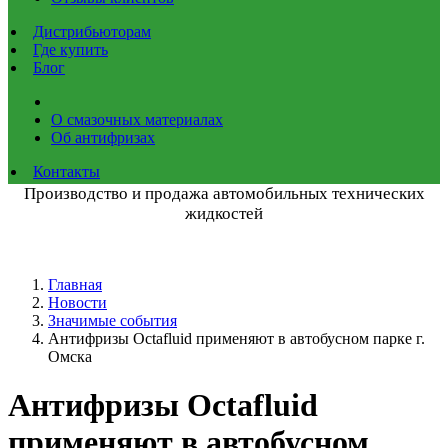
Дистрибьюторам
Где купить
Блог
О смазочных материалах
Об антифризах
Контакты
Производство и продажа автомобильных технических
жидкостей
Главная
Новости
Значимые события
Антифризы Octafluid применяют в автобусном парке г.
Омска
Антифризы Octafluid
применяют в автобусном